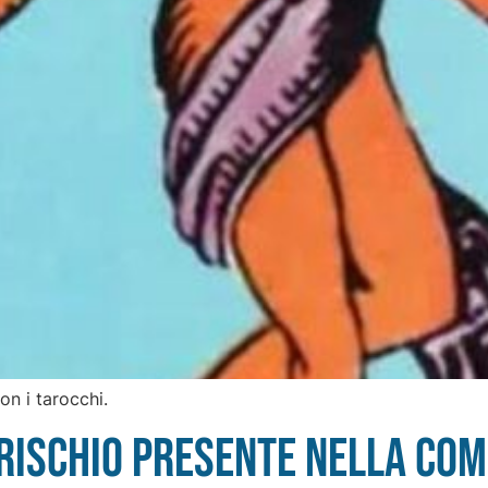
on i tarocchi.
n rischio presente nella co