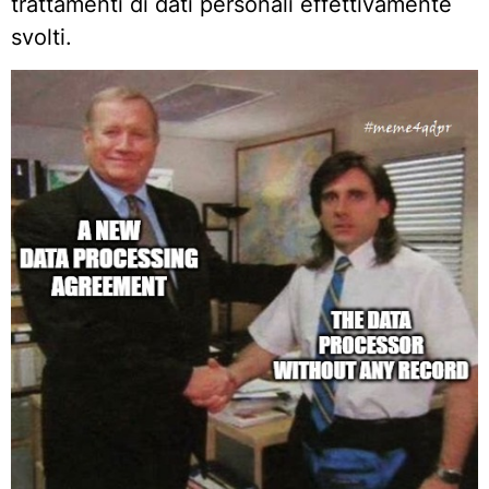
trattamenti di dati personali effettivamente
svolti.