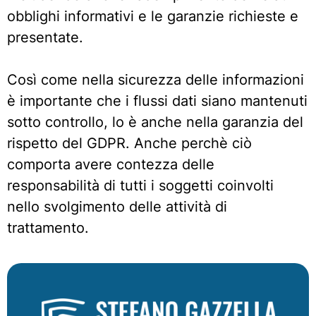
obblighi informativi e le garanzie richieste e
presentate.
Così come nella sicurezza delle informazioni
è importante che i flussi dati siano mantenuti
sotto controllo, lo è anche nella garanzia del
rispetto del GDPR. Anche perchè ciò
comporta avere contezza delle
responsabilità di tutti i soggetti coinvolti
nello svolgimento delle attività di
trattamento.