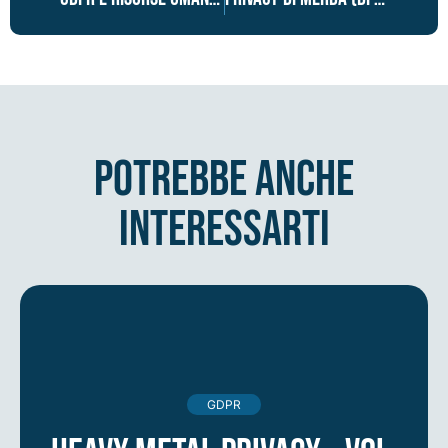
potrebbe anche
interessarti
GDPR