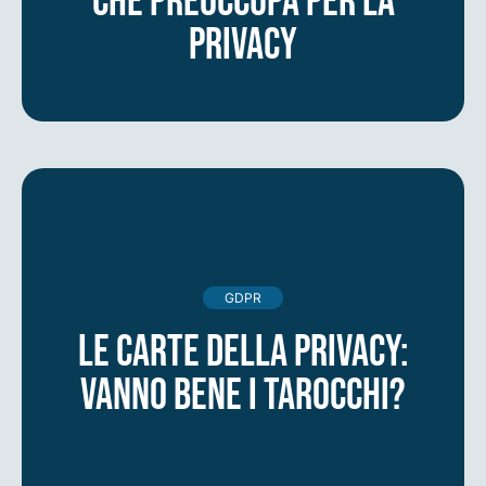
che preoccupa per la
privacy
GDPR
Le carte della privacy:
vanno bene i tarocchi?