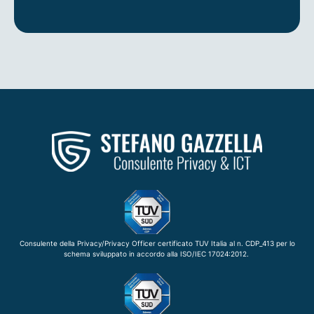
Consulente della Privacy/Privacy Officer certificato TUV Italia al n. CDP_413 per lo
schema sviluppato in accordo alla ISO/IEC 17024:2012.