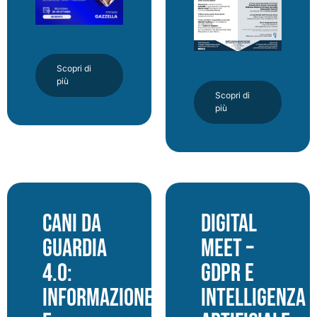
Scopri di
più
Scopri di
più
Cani da
Digital
guardia
Meet –
4.0:
GDPR e
informazione
Intelligenza