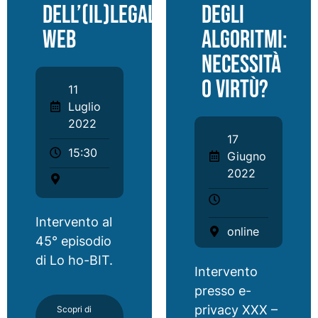
dell’(il)legal
degli
web
algoritmi:
necessità
o virtù?
11
Luglio
2022
17
15:30
Giugno
2022
Intervento al
online
45° episodio
di Lo ho-BIT.
Intervento
presso e-
privacy XXX –
Scopri di