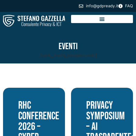
info@gdpready.it
FAQ
Eventi
[rank_math_breadcrumb]
RHC
Privacy
Conference
Symposium
2026 –
– AI