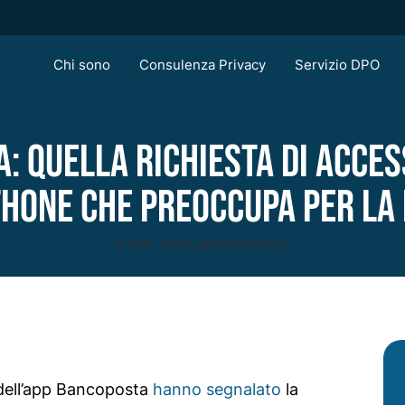
Chi sono
Consulenza Privacy
Servizio DPO
: quella richiesta di access
hone che preoccupa per la 
[rank_math_breadcrumb]
id dell’app Bancoposta
hanno segnalato
la