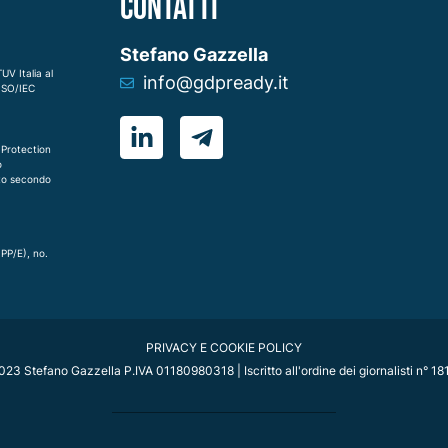
CONTATTI
Stefano Gazzella
UV Italia al
info@gdpready.it
 ISO/IEC
 Protection
o
to secondo
IPP/E), no.
PRIVACY E COOKIE POLICY
23 Stefano Gazzella P.IVA 01180980318 | Iscritto all'ordine dei giornalisti n° 1