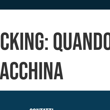
Chi sono
Consulenza Privacy
Servizio DPO
cking: quand
macchina