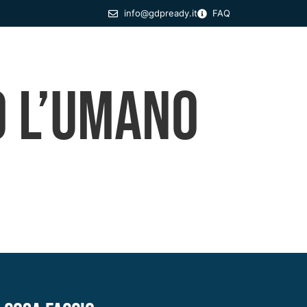
info@gdpready.it
FAQ
Formazione Specialistica
Eventi
Blog
o l’umano