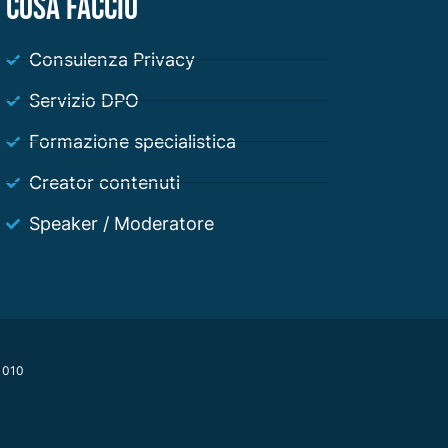
COSA FACCIO
Consulenza Privacy
Servizio DPO
Formazione specialistica
Creator contenuti
Speaker / Moderatore
81010