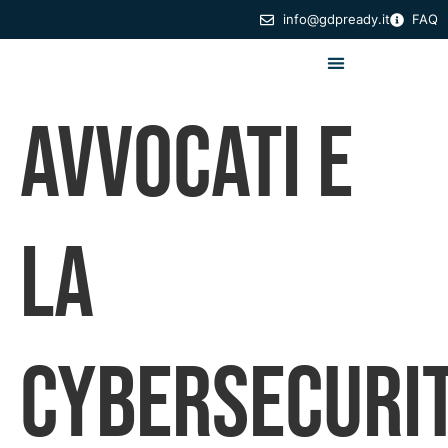
info@gdpready.it
FAQ
Avvocati e
la
Cybersecuri