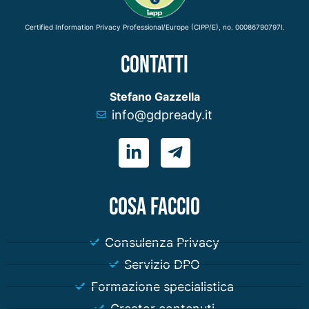
Certified Information Privacy Professional/Europe (CIPP/E), no. 00086790797I.
CONTATTI
Stefano Gazzella
info@gdpready.it
COSA FACCIO
Consulenza Privacy
Servizio DPO
Formazione specialistica
Creator contenuti