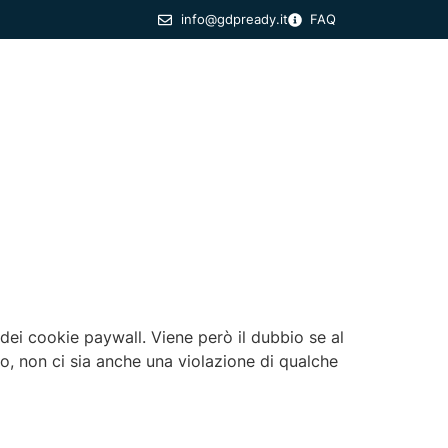
info@gdpready.it
FAQ
Formazione Specialistica
Eventi
Blog
dei cookie paywall. Viene però il dubbio se al
o, non ci sia anche una violazione di qualche