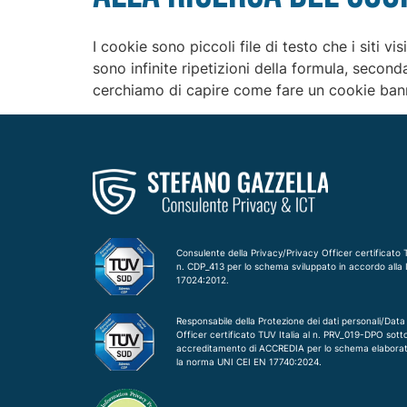
I cookie sono piccoli file di testo che i siti v
sono infinite ripetizioni della formula, secon
cerchiamo di capire come fare un cookie banne
Consulente della Privacy/Privacy Officer certificato T
n. CDP_413 per lo schema sviluppato in accordo alla
17024:2012.
Responsabile della Protezione dei dati personali/Data
Officer certificato TUV Italia al n. PRV_019-DPO sott
accreditamento di ACCREDIA per lo schema elabora
la norma UNI CEI EN 17740:2024.