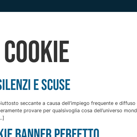
Chi sono
Consulenza Privacy
Servizio DPO
:
Cookie
ilenzi e scuse
piuttosto seccante a causa dell’impiego frequente e diffuso 
liberamente provare per qualsivoglia cosa dell’universo mond
…]
kie banner perfetto