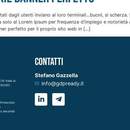
isitati dagli utenti inviano ai loro terminali…buoni, si scherz
da solo al Lorem Ipsum per frequenza d’impiego e notorietà al
r perfetto per il proprio sito web in […]
CONTATTI
Stefano Gazzella
UV Italia al
info@gdpready.it
 ISO/IEC
 Protection
o
to secondo